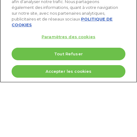
afin d’analyser notre trafic. Nous partageons
également des informations, quant à votre navigation
sur notre site, avec nos partenaires analytiques,
publicitaires et de réseaux sociaux.
POLITIQUE DE
COOKIES
Paramètres des cookies
Tout Refuser
5 Valeurs pour doubler votre PEA
X
Accepter les cookies
Télécharger
© 2025 Agora Bourse
twitter
facebook
linkedin
youtube
spotify