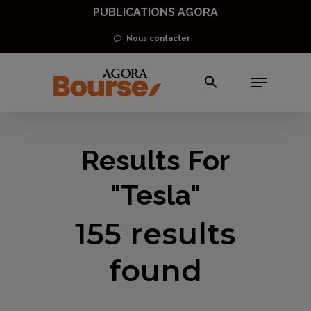
Skip
PUBLICATIONS AGORA
to
Nous contacter
Close
main
Men
Menu
content
Results For
"Tesla"
155 results
found