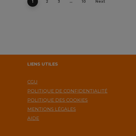
1
2
3
…
10
Next
LIENS UTILES
CGU
POLITIQUE DE CONFIDENTIALITÉ
POLITIQUE DES COOKIES
MENTIONS LÉGALES
AIDE