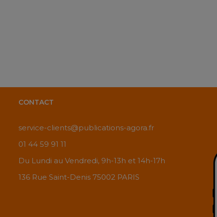
CONTACT
service-clients@publications-agora.fr
01 44 59 91 11
Du Lundi au Vendredi, 9h-13h et 14h-17h
136 Rue Saint-Denis 75002 PARIS