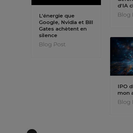
d’IA c
Blog 
L’énergie que
Google, Nvidia et Bill
Gates achètent en
silence
Blog Post
IPO d
mon a
Blog 