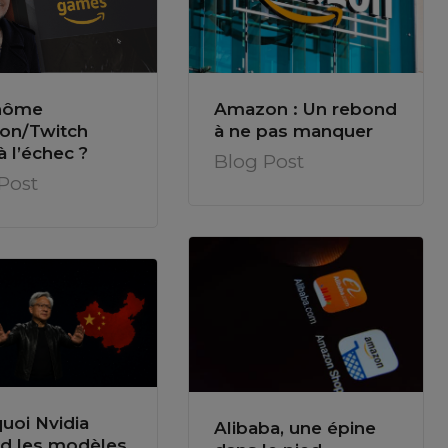
Amazon : Un rebond
inôme
à ne pas manquer
on/Twitch
à l’échec ?
Blog Post
Post
uoi Nvidia
Alibaba, une épine
d les modèles