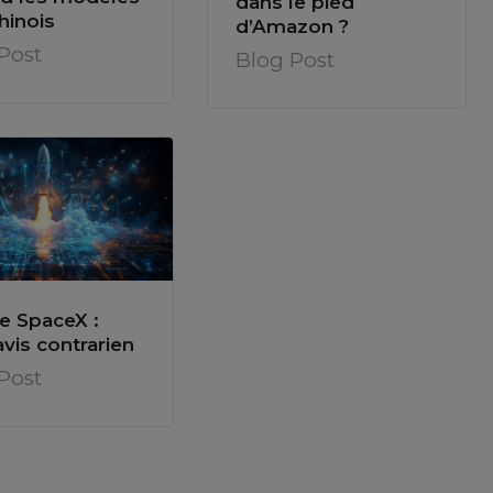
dans le pied
hinois
d’Amazon ?
Post
Blog Post
e SpaceX :
vis contrarien
Post