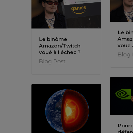
Le b
Amaz
Le binôme
voué 
Amazon/Twitch
voué à l’échec ?
Blog 
Blog Post
Pourq
défen