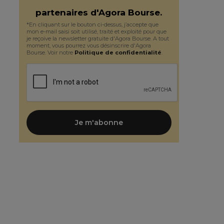
partenaires d'Agora Bourse.
*En cliquant sur le bouton ci-dessus, j’accepte que
mon e-mail saisi soit utilisé, traité et exploité pour que
je reçoive la newsletter gratuite d'Agora Bourse. A tout
moment, vous pourrez vous désinscrire d'Agora
Bourse. Voir notre
Politique de confidentialité
.