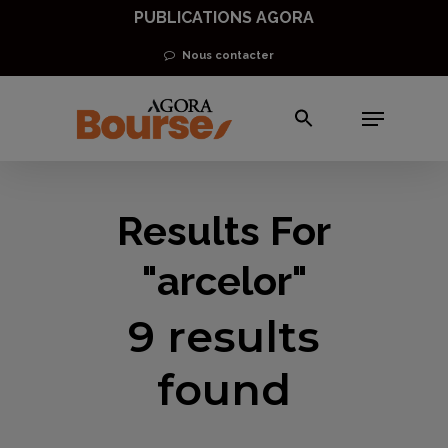
Skip
PUBLICATIONS AGORA
to
Nous contacter
Close
main
Men
Menu
content
Results For
"arcelor"
9 results
found