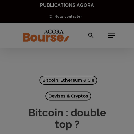
Skip
PUBLICATIONS AGORA
to
Nous contacter
Close
main
Men
Menu
content
Bitcoin, Ethereum & Cie
Devises & Cryptos
Bitcoin : double
top ?