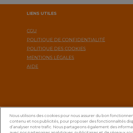
Philippe Bechade
LIENS UTILES
CGU
POLITIQUE DE CONFIDENTIALITÉ
POLITIQUE DES COOKIES
MENTIONS LÉGALES
AIDE
Nous utilisons des cookies pour nous assurer du bon fonctionnem
contenu et nos publicités, pour proposer des fonctionnalités disp
5 V
d’analyser notre trafic. Nous partageons également des informati
avec nos partenaires analytiques, publicitaires et de réseaux soc