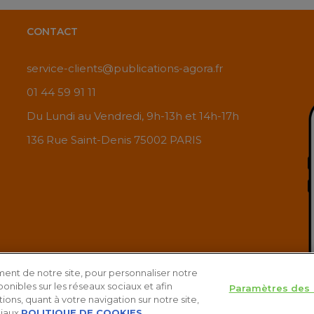
CONTACT
service-clients@publications-agora.fr
01 44 59 91 11
Du Lundi au Vendredi, 9h-13h et 14h-17h
136 Rue Saint-Denis 75002 PARIS
ent de notre site, pour personnaliser notre
onibles sur les réseaux sociaux et afin
Paramètres des 
aleurs pour doubler votre PEA
Télécharg
ons, quant à votre navigation sur notre site,
iaux.
POLITIQUE DE COOKIES