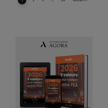
1
2
3
…
24
Suivant »