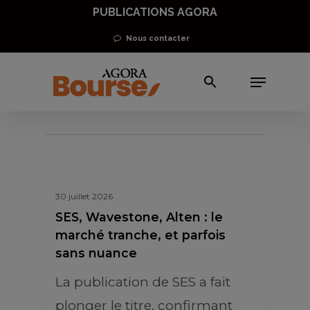
Skip
PUBLICATIONS AGORA
to
Nous contacter
main
Menu
content
Actions
30 juillet 2026
SES, Wavestone, Alten : le
marché tranche, et parfois
sans nuance
La publication de SES a fait
plonger le titre, confirmant