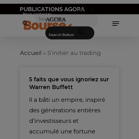
Skip
PUBLICATIONS AGORA
Search for:
to
Nous contacter
Menu
main
Search Button
content
Accueil
»
S’initier au trading
5 faits que vous ignoriez sur
Warren Buffett
Il a bâti un empire, inspiré
des générations entières
d’investisseurs et
accumulé une fortune