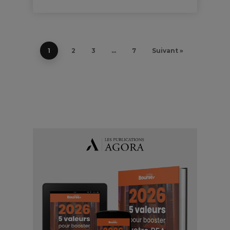
1
2
3
…
7
Suivant »