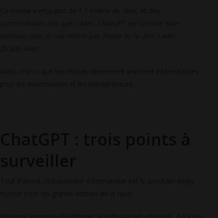
Ce
meme
a reçu plus de 1,1 million de
likes,
et des
commentaires tels que
« Mec, ChatGPT est comme mon
meilleur ami. Je n’ai même pas honte de le dire »
avec
25 000
likes
.
Mais c’est ici que les choses deviennent vraiment intéressantes
pour les investisseurs et les entrepreneurs…
ChatGPT : trois points à
surveiller
Tout d’abord, l’équipement informatique est le prochain enjeu
majeur pour les grands acteurs de la
tech
.
Prenons l’exemple de l’iPhone. Son design est dépassé : il n’a pas