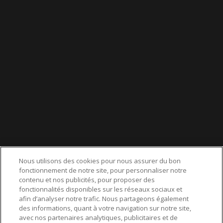
LIENS UTILES
CGU
POLITIQUE DE CONFIDENTIALITÉ
POLITIQUE DES COOKIES
MENTIONS LÉGALES
AIDE
CONTACT
service-clients@publications-agora.fr
01 44 59 91 11
Nous utilisons des cookies pour nous assurer du bon
Du Lundi au Vendredi, 9h-13h et 14h-17h
fonctionnement de notre site, pour personnaliser notre
136 Rue Saint-Denis 75002 PARIS
contenu et nos publicités, pour proposer des
fonctionnalités disponibles sur les réseaux sociaux et
afin d’analyser notre trafic. Nous partageons également
des informations, quant à votre navigation sur notre site,
twitter
© 2025 Agora Bourse
avec nos partenaires analytiques, publicitaires et de