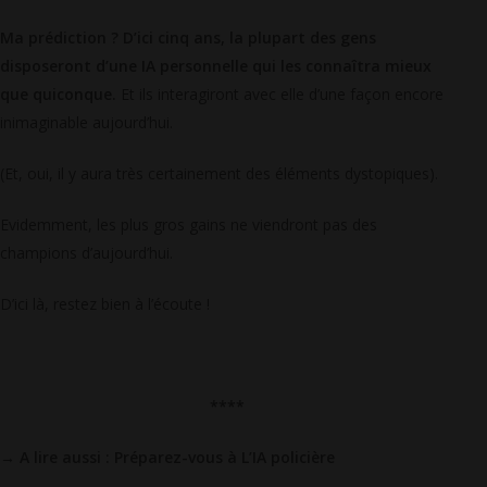
Ma prédiction ? D’ici cinq ans, la plupart des gens
disposeront d’une IA personnelle qui les connaîtra mieux
que quiconque.
Et ils interagiront avec elle d’une façon encore
inimaginable aujourd’hui.
(Et, oui, il y aura très certainement des éléments dystopiques).
Evidemment, les plus gros gains ne viendront pas des
champions d’aujourd’hui.
D’ici là, restez bien à l’écoute !
****
→
A lire aussi : Préparez-vous à L’IA policière