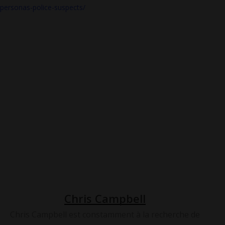
personas-police-suspects/
ChatGPT
Open AI
OpenAI
Protection Des Données Personnelles
RGPD
Chris Campbell
Chris Campbell est constamment à la recherche de