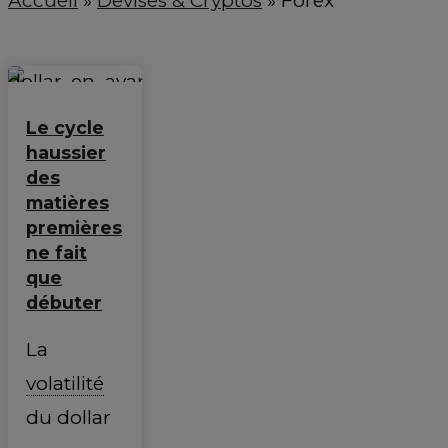
Accueil
»
Devises & Cryptos
»
Forex
Le cycle
haussier
des
matières
premières
ne fait
que
débuter
La
volatilité
du dollar