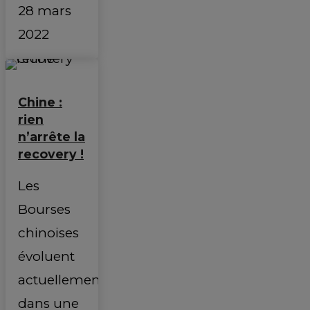
28 mars
2022
Chine :
rien
n’arrête la
recovery !
Les
Bourses
chinoises
évoluent
actuellement
dans une