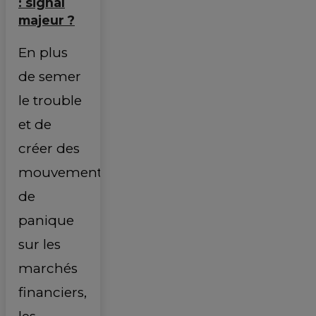
: signal
majeur ?
En plus
de semer
le trouble
et de
créer des
mouvements
de
panique
sur les
marchés
financiers,