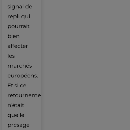
signal de
repli qui
pourrait
bien
affecter
les
marchés
européens.
Et si ce
retournement
n’était
que le
présage