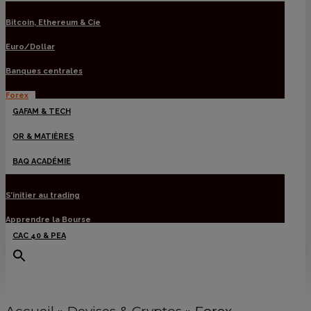
Bitcoin, Ethereum & Cie
Euro/Dollar
Banques centrales
Forex
GAFAM & TECH
OR & MATIÈRES
BAQ ACADÉMIE
S’initier au trading
Apprendre la Bourse
CAC 40 & PEA