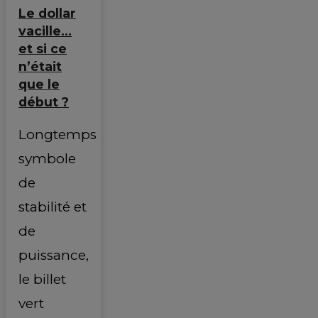
Le dollar
vacille…
et si ce
n’était
que le
début ?
Longtemps
symbole
de
stabilité et
de
puissance,
le billet
vert