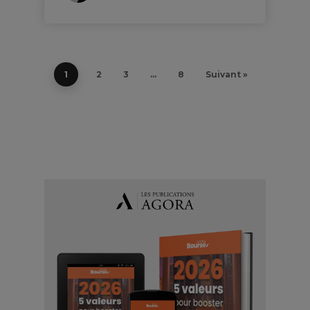
1
2
3
…
8
Suivant »