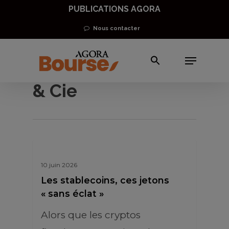
Skip
PUBLICATIONS AGORA
to
Nous contacter
main
Menu
content
Bitcoin, Ethereum
& Cie
10 juin 2026
Les stablecoins, ces jetons
« sans éclat »
Alors que les cryptos