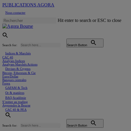
Skip
PUBLICATIONS AGORA
to
Nous contacter
main
content
Hit enter to search or ESC to close
Close
Search
Search for:
Search Button
Menu
Indices & Marchés
CAC 40
Analyses Indices
Analyses Marchés Actions
Devises & Cryptos
Bitcoin, Ethereum & Cie
Euro/Dollar
Banques centrales
Forex
GAFAM & Tech
Or & matières
BAQ Académie
S’initier au trading
Apprendre la Bourse
CAC 40 & PEA
Search for:
Search Button