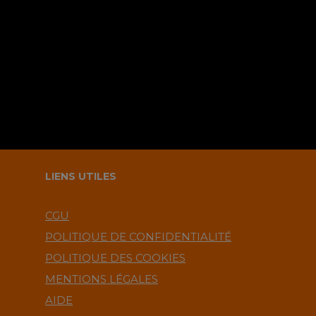
navigateur pour le prochain
commentaire ?.
LIENS UTILES
CGU
POLITIQUE DE CONFIDENTIALITÉ
POLITIQUE DES COOKIES
MENTIONS LÉGALES
AIDE