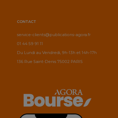
CONTACT
service-clients@publications-agora.fr
01 44 59 91 11
Du Lundi au Vendredi, 9h-13h et 14h-17h
136 Rue Saint-Denis 75002 PARIS