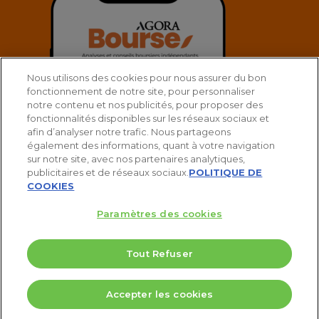
Nous utilisons des cookies pour nous assurer du bon
fonctionnement de notre site, pour personnaliser
notre contenu et nos publicités, pour proposer des
fonctionnalités disponibles sur les réseaux sociaux et
afin d’analyser notre trafic. Nous partageons
également des informations, quant à votre navigation
sur notre site, avec nos partenaires analytiques,
publicitaires et de réseaux sociaux.
POLITIQUE DE
COOKIES
Paramètres des cookies
© 2025 Agora Bourse
Tout Refuser
twitter
facebook
linkedin
youtube
spotify
5 Valeurs pour doubler votre PEA
Accepter les cookies
Télécharger