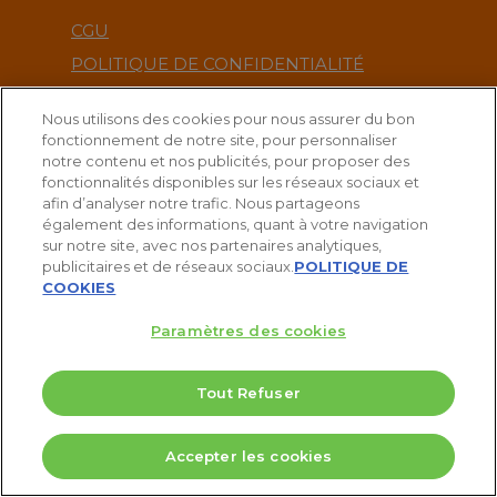
CGU
POLITIQUE DE CONFIDENTIALITÉ
POLITIQUE DES COOKIES
Nous utilisons des cookies pour nous assurer du bon
MENTIONS LÉGALES
fonctionnement de notre site, pour personnaliser
notre contenu et nos publicités, pour proposer des
AIDE
fonctionnalités disponibles sur les réseaux sociaux et
afin d’analyser notre trafic. Nous partageons
également des informations, quant à votre navigation
sur notre site, avec nos partenaires analytiques,
publicitaires et de réseaux sociaux.
POLITIQUE DE
CONTACT
COOKIES
Paramètres des cookies
service-clients@publications-agora.fr
01 44 59 91 11
Tout Refuser
Du Lundi au Vendredi, 9h-13h et 14h-17h
5 Valeurs pour doubler votre PEA
136 Rue Saint-Denis 75002 PARIS
Accepter les cookies
Télécharger