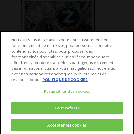
Nous utilisons des cookies pour nous assurer du bon
fonctionnement de notre site, pour personnaliser notre
contenu et nos publicités, pour proposer des
fonctionnalités disponibles sur les réseaux sociaux et
© 2025 Agora Bourse
afin d’analyser notre trafic. Nous partageons également
des informations, quant à votre navigation sur notre site,
twitter
avec nos partenaires analytiques, publicitaires et de
réseaux sociaux.
POLITIQUE DE COOKIES
facebook
linkedin
Paramètres des cookies
youtube
spotify
Tout Refuser
5 Valeurs pour doubler votre PEA
Accepter les cookies
Télécharger