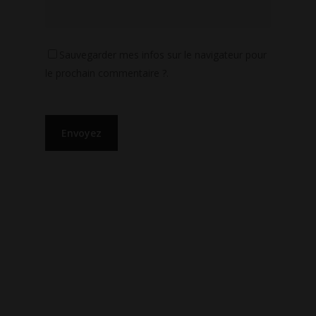
Sauvegarder mes infos sur le navigateur pour
le prochain commentaire ?.
LIENS UTILES
CGU
POLITIQUE DE CONFIDENTIALITÉ
POLITIQUE DES COOKIES
MENTIONS LÉGALES