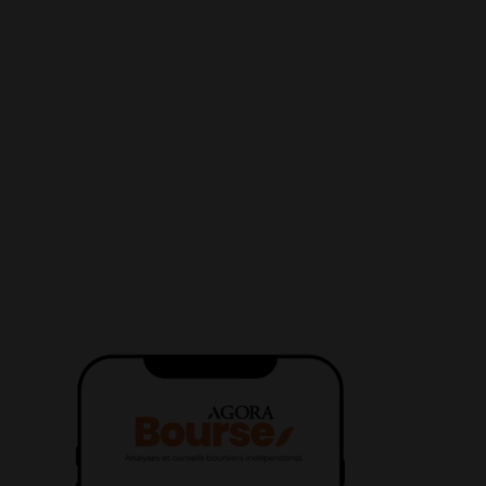
AIDE
CONTACT
service-clients@publications-agora.fr
01 44 59 91 11
Du Lundi au Vendredi, 9h-13h et 14h-17h
136 Rue Saint-Denis 75002 PARIS