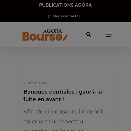
Skip
PUBLICATIONS AGORA
to
Nous contacter
main
Menu
content
banque UBS
21 mars 2023
Banques centrales : gare à la
fuite en avant !
Afin de circonscrire l’incendie
en cours sur le secteur