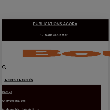
Skip
to
main
PUBLICATIONS AGORA
content
Nous contacter
Menu
INDICES & MARCHÉS
CAC 40
Analyses Indices
Analyses Marchés Actions