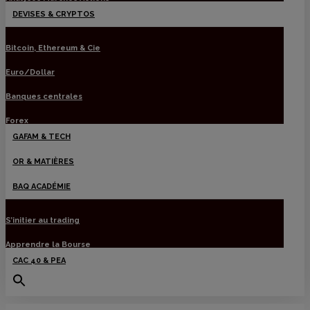
DEVISES & CRYPTOS
Bitcoin, Ethereum & Cie
Euro/Dollar
Banques centrales
Forex
GAFAM & TECH
OR & MATIÈRES
BAQ ACADÉMIE
S’initier au trading
Apprendre la Bourse
CAC 40 & PEA