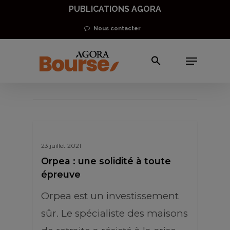
Skip
PUBLICATIONS AGORA
to
Nous contacter
main
Menu
content
Eric Lewin
23 juillet 2021
Orpea : une solidité à toute
épreuve
Orpea est un investissement
sûr. Le spécialiste des maisons