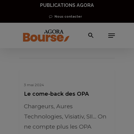
Skip
PUBLICATIONS AGORA
to
Nous contacter
main
Menu
content
Eric Lewin
3 mai 2024
Le come-back des OPA
Chargeurs, Aures
Technologies, Visiativ, SII… On
ne compte plus les OPA