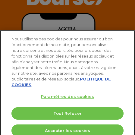
Nous utilisons des cookies pour nous assurer du bon
fonctionnement de notre site, pour personnaliser
notre contenu et nos publicités, pour proposer des
fonctionnalités disponibles sur les réseaux sociaux et
afin d’analyser notre trafic. Nous partageons
également des informations, quant à votre navigation
sur notre site, avec nos partenaires analytiques,
publicitaires et de réseaux sociaux.
POLITIQUE DE
COOKIES
Paramètres des cookies
Tout Refuser
© 2025 Agora Bourse
5 Valeurs pour doubler votre PEA
Accepter les cookies
twitter
facebook
linkedin
youtube
spotify