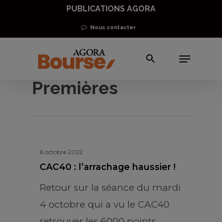
Skip
PUBLICATIONS AGORA
to
Nous contacter
main
Menu
content
Matières
Premières
6 octobre 2022
CAC40 : l’arrachage haussier !
Retour sur la séance du mardi
4 octobre qui a vu le CAC40
retrouver les 6000 points