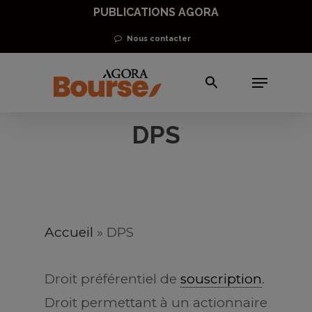
Skip
PUBLICATIONS AGORA
to
Nous contacter
main
Menu
content
DPS
Accueil
»
DPS
Dr
oit préférentie
l de
souscription
.
D
roit permettant à un actionnaire