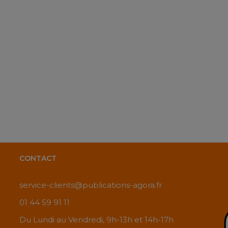
CONTACT
service-clients@publications-agora.fr
01 44 59 91 11
Du Lundi au Vendredi, 9h-13h et 14h-17h