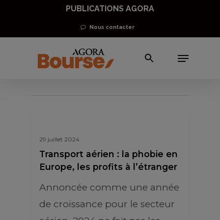
Skip
PUBLICATIONS AGORA
to
Nous contacter
main
Menu
content
action Air France
29 juillet 2024
Transport aérien : la phobie en
Europe, les profits à l’étranger
Annoncée comme une année
de croissance pour le secteur