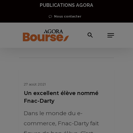
Skip
PUBLICATIONS AGORA
to
Nous contacter
main
Menu
content
action Fnac Darty
27 août 2021
Un excellent élève nommé
Fnac-Darty
Dans le monde du e-
commerce, Fnac-Darty fait