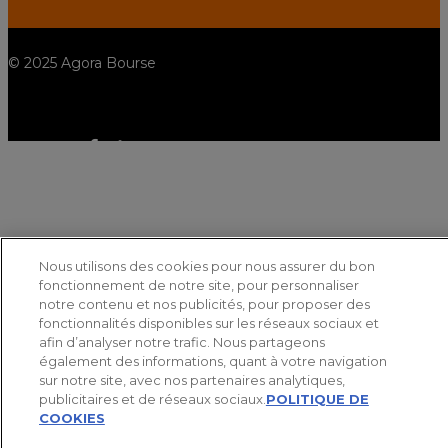
© 2025 Agora Bourse
spotify
twitter
facebook
linkedin
youtube
Nous utilisons des cookies pour nous assurer du bon
fonctionnement de notre site, pour personnaliser
notre contenu et nos publicités, pour proposer des
fonctionnalités disponibles sur les réseaux sociaux et
afin d’analyser notre trafic. Nous partageons
également des informations, quant à votre navigation
sur notre site, avec nos partenaires analytiques,
publicitaires et de réseaux sociaux.
POLITIQUE DE
COOKIES