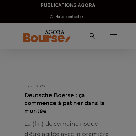
Skip
PUBLICATIONS AGORA
to
Nous contacter
main
Menu
content
Allemagne
11 avril 2022
Deutsche Boerse : ça
commence à patiner dans la
montée !
La (fin) de semaine risque
d’être agitée avec la première