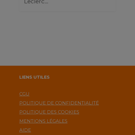
Leclerc…
LIENS UTILES
CGU
POLITIQUE DE CONFIDENTIALITÉ
POLITIQUE DES COOKIES
MENTIONS LÉGALES
AIDE