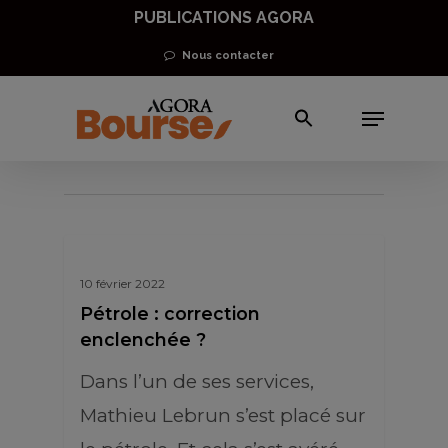
Skip
PUBLICATIONS AGORA
to
Nous contacter
main
Menu
content
analyse pétrole
10 février 2022
Pétrole : correction
enclenchée ?
Dans l’un de ses services,
Mathieu Lebrun s’est placé sur