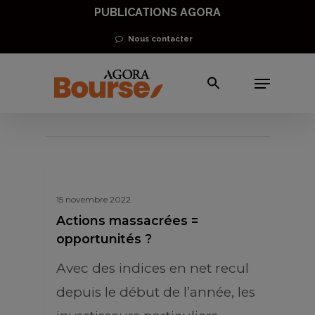
Skip
PUBLICATIONS AGORA
to
Nous contacter
main
Menu
content
CAC Mid and Small
15 novembre 2022
Actions massacrées =
opportunités ?
Avec des indices en net recul
depuis le début de l’année, les