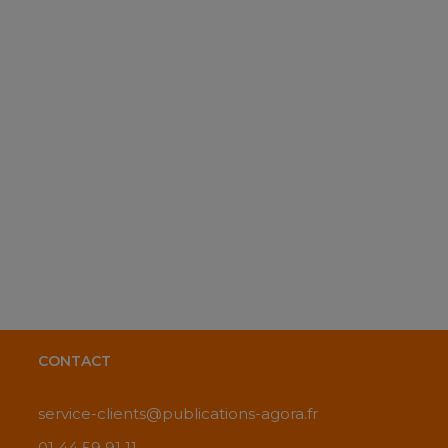
CONTACT
service-clients@publications-agora.fr
01 44 59 91 11