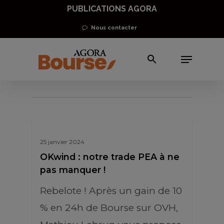
Skip
PUBLICATIONS AGORA
to
Nous contacter
main
Menu
content
OKwind
25 janvier 2024
OKwind : notre trade PEA à ne
pas manquer !
Rebelote ! Après un gain de 10
% en 24h de Bourse sur OVH,