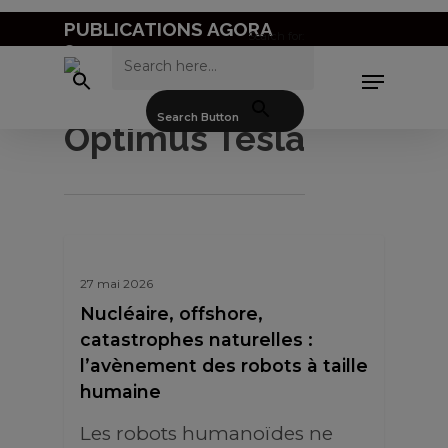
Skip
PUBLICATIONS AGORA
Search for:
to
Nous contacter
Menu
main
content
Search Button
Optimus Tesla
27 mai 2026
Nucléaire, offshore,
catastrophes naturelles :
l’avènement des robots à taille
humaine
Les robots humanoïdes ne