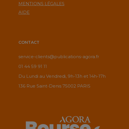
MENTIONS LÉGALES
AIDE
CONTACT
service-clients@publications-agora.fr
01 44 59 91 11
Du Lundi au Vendredi, 9h-13h et 14h-17h
136 Rue Saint-Denis 75002 PARIS