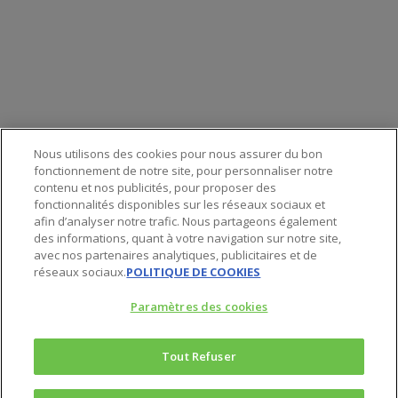
service-clients@publications-agora.fr
01 44 59 91 11
Du Lundi au Vendredi, 9h-13h et 14h-17h
136 Rue Saint-Denis 75002 PARIS
Nous utilisons des cookies pour nous assurer du bon
fonctionnement de notre site, pour personnaliser notre
contenu et nos publicités, pour proposer des
fonctionnalités disponibles sur les réseaux sociaux et
afin d’analyser notre trafic. Nous partageons également
des informations, quant à votre navigation sur notre site,
© 2025 Agora Bourse
avec nos partenaires analytiques, publicitaires et de
réseaux sociaux.
POLITIQUE DE COOKIES
twitter
Paramètres des cookies
facebook
linkedin
Tout Refuser
youtube
5 Valeurs pour doubler votre PEA
spotify