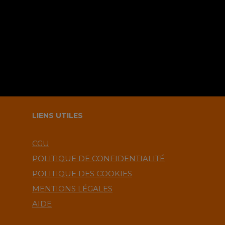
commentaire ?.
LIENS UTILES
CGU
POLITIQUE DE CONFIDENTIALITÉ
POLITIQUE DES COOKIES
MENTIONS LÉGALES
AIDE