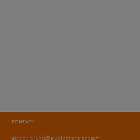
CONTACT
service-clients@publications-agora.fr