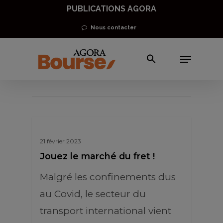
Skip
PUBLICATIONS AGORA
to
Nous contacter
main
Menu
content
remondialisation
21 février 2023
Jouez le marché du fret !
Malgré les confinements dus
au Covid, le secteur du
transport international vient