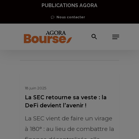
Skip
PUBLICATIONS AGORA
to
Nous contacter
main
Menu
content
self-custody
18 juin 2025
La SEC retourne sa veste : la
DeFi devient l’avenir !
La SEC vient de faire un virage
à 180° : au lieu de combattre la