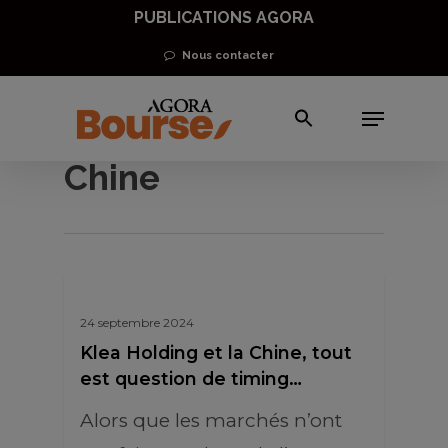
Skip
PUBLICATIONS AGORA
to
Nous contacter
main
Menu
content
taux d’intérêt
Chine
24 septembre 2024
Klea Holding et la Chine, tout
est question de timing…
Alors que les marchés n’ont