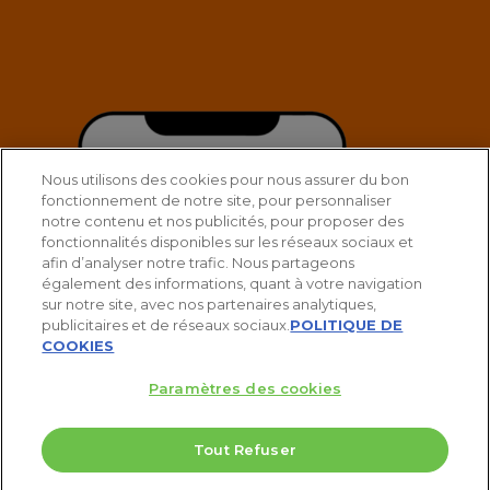
Nous utilisons des cookies pour nous assurer du bon
fonctionnement de notre site, pour personnaliser
notre contenu et nos publicités, pour proposer des
fonctionnalités disponibles sur les réseaux sociaux et
afin d’analyser notre trafic. Nous partageons
également des informations, quant à votre navigation
sur notre site, avec nos partenaires analytiques,
publicitaires et de réseaux sociaux.
POLITIQUE DE
COOKIES
Paramètres des cookies
Tout Refuser
5 Valeurs pour doubler votre PEA
twitter
facebook
linkedin
youtube
spotify