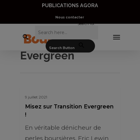
Skip
PUBLICATIONS AGORA
to
Nous contacter
Search for:
main
Menu
content
Transition
Search Button
Evergreen
9 juillet 2021
Misez sur Transition Evergreen
!
En véritable dénicheur de
perles boursières, Eric Lewin