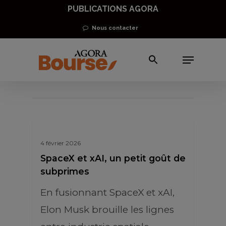
Skip
PUBLICATIONS AGORA
to
Nous contacter
main
Menu
content
xAI
4 février 2026
SpaceX et xAI, un petit goût de
subprimes
En fusionnant SpaceX et xAI,
Elon Musk brouille les lignes