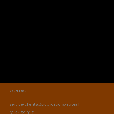
Email
*
Sa
navi
comm
CONTACT
service-clients@publications-agora.fr
01 44 59 91 11