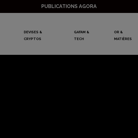
PUBLICATIONS AGORA
DEVISES &
GAFAM &
OR &
CRYPTOS
TECH
MATIÈRES
é manufacturière 
en Europe, la Franc
oissance s’accélé