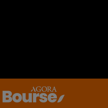
uvegarder mes infos sur le
gateur pour le prochain
entaire ?.