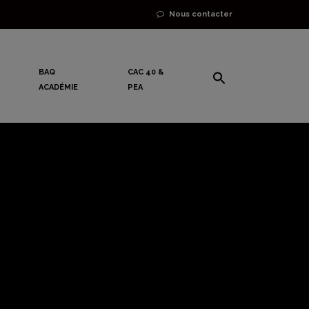
Nous contacter
BAQ
CAC 40 &
ACADÉMIE
PEA
résiste en
e voit la
rer