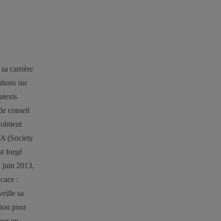
sa carrière
tions sur
atexis
de conseil
 obtient
TA (Society
st forgé
n juin 2013,
icace :
eille sa
ation pour
nner en