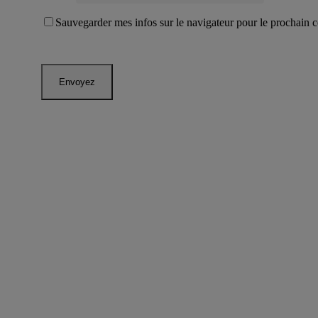
Sauvegarder mes infos sur le navigateur pour le prochain 
LIENS UTILES
CGU
POLITIQUE DE CONFIDENTIALITÉ
POLITIQUE DES COOKIES
MENTIONS LÉGALES