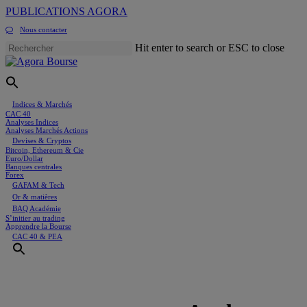
Skip
PUBLICATIONS AGORA
to
Nous contacter
main
content
Hit enter to search or ESC to close
Close
Search
Menu
Indices & Marchés
CAC 40
Analyses Indices
Analyses Marchés Actions
Devises & Cryptos
Bitcoin, Ethereum & Cie
Euro/Dollar
Banques centrales
Forex
GAFAM & Tech
Or & matières
BAQ Académie
S’initier au trading
Apprendre la Bourse
CAC 40 & PEA