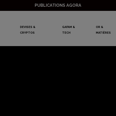
PUBLICATIONS AGORA
DEVISES &
GAFAM &
OR &
CRYPTOS
TECH
MATIÈRES
 mensuelle des va
CAC40
Mathieu Lebrun
14 septembre 2021