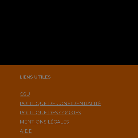
navigateur pour le prochain
commentaire ?.
LIENS UTILES
CGU
POLITIQUE DE CONFIDENTIALITÉ
POLITIQUE DES COOKIES
MENTIONS LÉGALES
AIDE