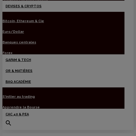
DEVISES & CRYPTOS
Bitcoin, Ethereum & Cie
Euro/Dollar
Banques centrales
Forex
GAFAM & TECH
OR & MATIÈRES
BAQ ACADÉMIE
S’initier au trading
Apprendre la Bourse
CAC 40 & PEA