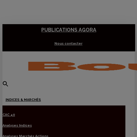
Skip
to
main
PUBLICATIONS AGORA
content
Nous contacter
Menu
INDICES & MARCHÉS
CAC 40
Analyses Indices
Analyses Marchés Actions