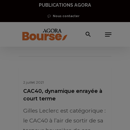
Skip
PUBLICATIONS AGORA
to
Nous contacter
main
Menu
content
Gilles Leclerc
2 juillet 2021
CAC40, dynamique enrayée à
court terme
Gilles Leclerc est catégorique :
le CAC40 à l’air de sortir de sa