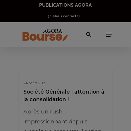
Skip
PUBLICATIONS AGORA
to
Nous contacter
main
Menu
content
Gilles Leclerc
24 mars 2021
Société Générale : attention à
la consolidation !
Après un rush
impressionnant depuis